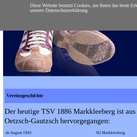
Diese Website benutzt Cookies, um Ihnen das beste Erl
START
VEREIN
VORSTAND
SEKTIONEN
MI
unserer Datenschutzerklärung.
Vereinsgeschichte
Der heutige TSV 1886 Markkleeberg ist aus
Oetzsch-Gautzsch hervorgegangen:
ab August 1945
SG Markkleeberg