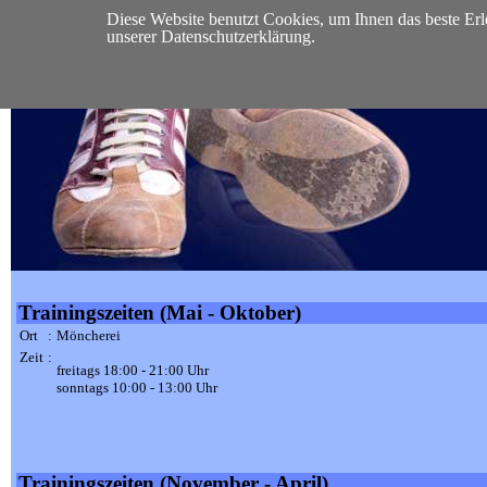
Diese Website benutzt Cookies, um Ihnen das beste Erl
START
VEREIN
VORSTAND
SEKTIONEN
MI
unserer Datenschutzerklärung.
Trainingszeiten (Mai - Oktober)
Ort
:
Möncherei
Zeit
:
freitags 18:00 - 21:00 Uhr
sonntags 10:00 - 13:00 Uhr
Trainingszeiten (November - April)